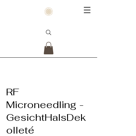
RF
Microneedling -
GesichtHalsDek
olleté