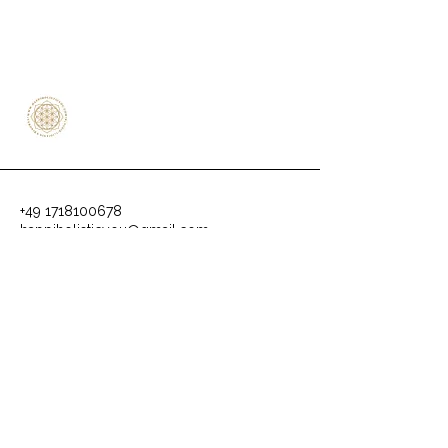
+49 1718100678
happiholisticyou@gmail.com
An der Linde 11
84094 Elsendorf-Ratzenhofen
Germany
Datenschutzerklärung
Impressum