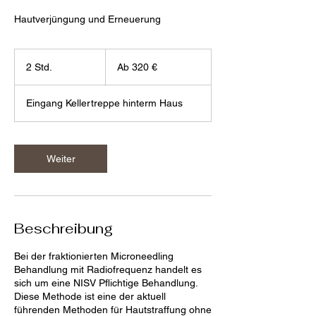
Hautverjüngung und Erneuerung
Ab
320
2 Std.
2
Ab 320 €
Euro
S
t
Eingang Kellertreppe hinterm Haus
d
.
Weiter
Beschreibung
Bei der fraktionierten Microneedling
Behandlung mit Radiofrequenz handelt es
sich um eine NISV Pflichtige Behandlung.
Diese Methode ist eine der aktuell
führenden Methoden für Hautstraffung ohne