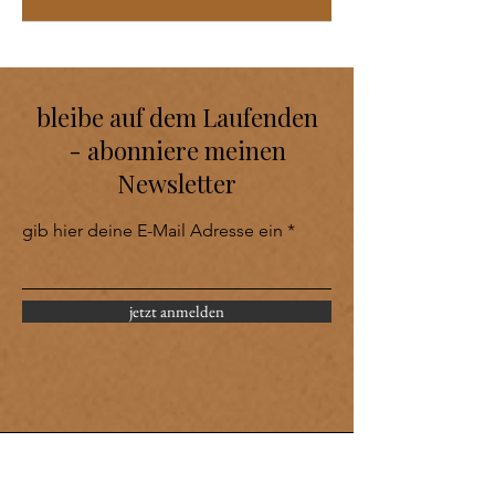
bleibe auf dem Laufenden
- abonniere meinen
Newsletter
gib hier deine E-Mail Adresse ein
jetzt anmelden