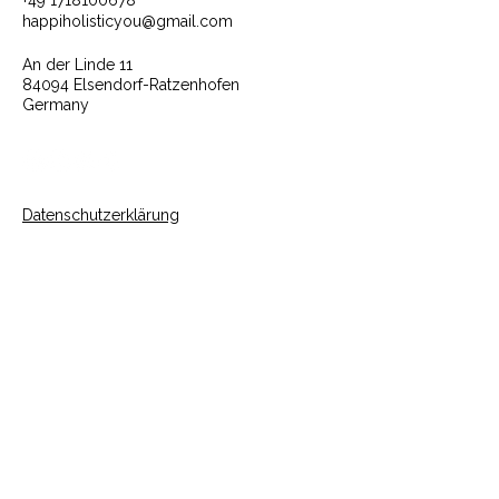
happiholisticyou@gmail.com
An der Linde 11
84094 Elsendorf-Ratzenhofen
Germany
Datenschutzerklärung
Impressum
Kontaktiere mich
Email
*
Ja, ich möchte den Newsletter 
erhalten.
*