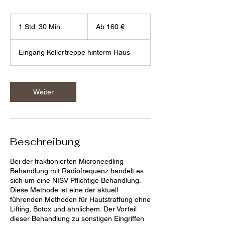
Ab
160
1 Std. 30 Min.
1
Ab 160 €
Euro
S
t
Eingang Kellertreppe hinterm Haus
d
3
0
M
Weiter
i
n
.
Beschreibung
Bei der fraktionierten Microneedling
Behandlung mit Radiofrequenz handelt es
sich um eine NISV Pflichtige Behandlung.
Diese Methode ist eine der aktuell
führenden Methoden für Hautstraffung ohne
Lifting, Botox und ähnlichem. Der Vorteil
dieser Behandlung zu sonstigen Eingriffen