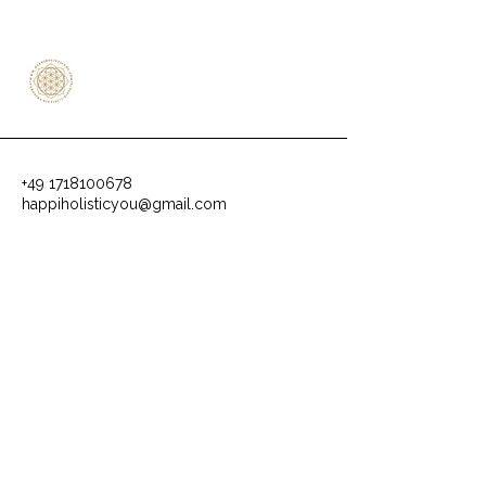
+49 1718100678
happiholisticyou@gmail.com
An der Linde 11
84094 Elsendorf-Ratzenhofen
Germany
Datenschutzerklärung
Impressum